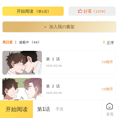
开始阅读
好看
(第1话)
(1370)
+ 加入我の書架
周日更
| 連載中 (44)
正序
第 1 话
58阅币
2025/05/04
第 2 话
58阅币
2025/05/04
开始阅读
第1话
手语
第 3 话
首頁
58阅币