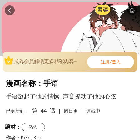
書架
成為会员解锁更多精彩内容~
註册/登入
漫画名称：手语
手语激起了他的情愫,声音撩动了他的心弦
第 44 话
已更新到：
|
周日更 |
連載中
题材：
恐怖
作者：Ker,Ker