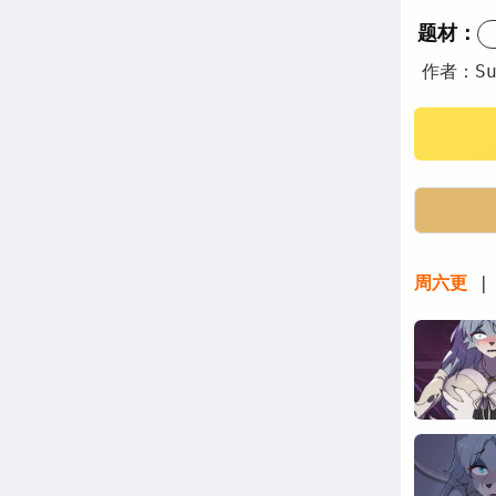
题材：
作者：Suj
周六更
| 