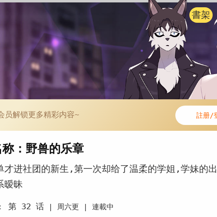
書架
会员解锁更多精彩内容~
註册/
名称：野兽的乐章
单才进社团的新生,第一次却给了温柔的学姐,学妹的
系暧昧
第 32 话
：
|
周六更 |
連載中