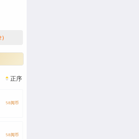
2)
正序
58阅币
58阅币