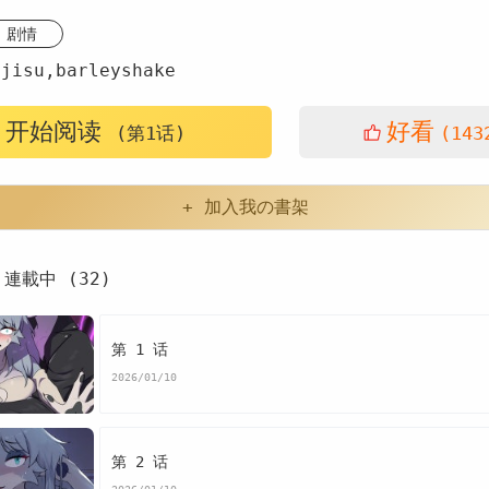
剧情
isu,barleyshake
开始阅读
好看
(第1话)
(143
+ 加入我の書架
連載中 (32)
第 1 话
2026/01/10
第 2 话