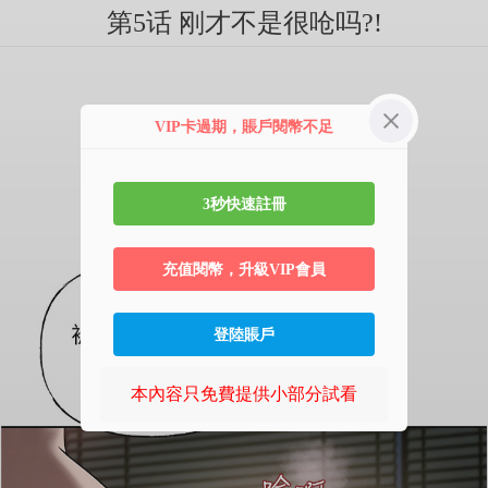
第5话 刚才不是很呛吗?!
VIP卡過期，賬戶閱幣不足
3秒快速註冊
充值閱幣，升級VIP會員
登陸賬戶
本內容只免費提供小部分試看