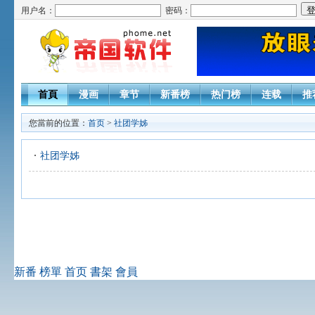
用户名：
密码：
首頁
漫画
章节
新番榜
热门榜
连载
推
您當前的位置：
首页
>
社团学姊
社团学姊
新番
榜單
首页
書架
會員