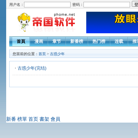
用户名：
密码：
首頁
漫画
章节
新番榜
热门榜
连载
推
您當前的位置：
首页
>
古惑少年
古惑少年(完结)
新番
榜單
首页
書架
會員