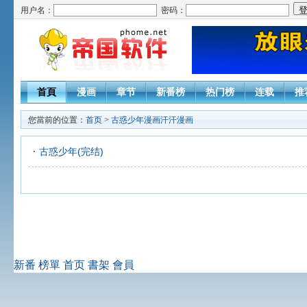
用户名：
密码：
首頁
漫画
章节
新番榜
热门榜
连载
推
您當前的位置：
首页
>
古惑少年漫画汗汗漫画
古惑少年(完结)
新番
榜單
首页
書架
會員