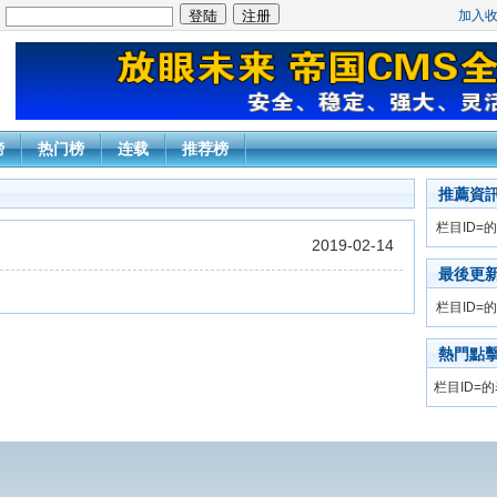
加入
：
榜
热门榜
连载
推荐榜
推薦資
栏目ID=
的
2019-02-14
最後更
栏目ID=
的
熱門點
栏目ID=
的