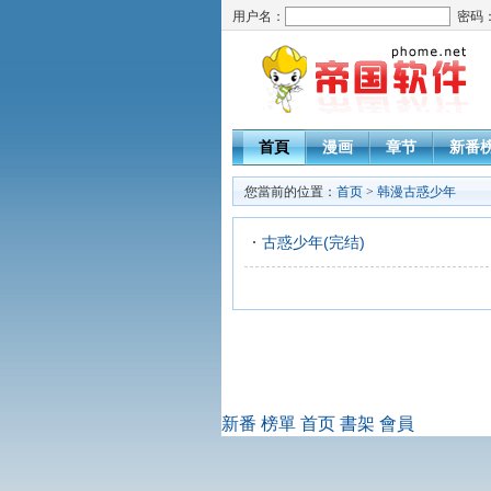
用户名：
密码
首頁
漫画
章节
新番
您當前的位置：
首页
>
韩漫古惑少年
古惑少年(完结)
新番
榜單
首页
書架
會員