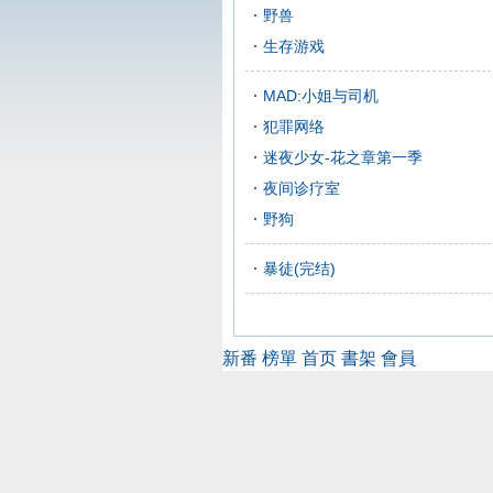
野兽
生存游戏
MAD:小姐与司机
犯罪网络
迷夜少女-花之章第一季
夜间诊疗室
野狗
暴徒(完结)
新番
榜單
首页
書架
會員