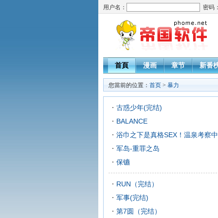
用户名：
密码
首頁
漫画
章节
新番
您當前的位置：
首页
>
暴力
古惑少年(完结)
BALANCE
浴巾之下是真格SEX！温泉考察
军岛-重罪之岛
保镳
RUN（完结）
军事(完结)
第7圆（完结）