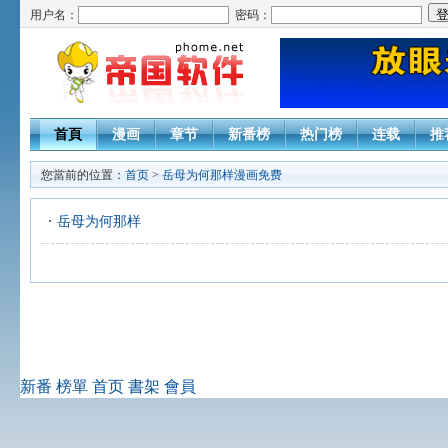
用户名：
密码：
首頁
漫画
章节
新番榜
热门榜
连载
推
您當前的位置：
首页
>
岳母为何那样漫画免费
岳母为何那样
新番
榜單
首页
書架
會員