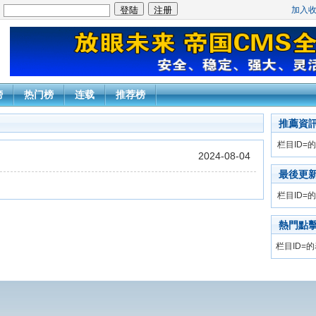
加入
：
榜
热门榜
连载
推荐榜
推薦資
栏目ID=
的
2024-08-04
最後更
栏目ID=
的
熱門點
栏目ID=
的