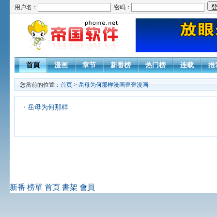
用户名：
密码：
首頁
漫画
章节
新番榜
热门榜
连载
推
您當前的位置：
首页
>
岳母为何那样漫画歪歪漫画
岳母为何那样
新番
榜單
首页
書架
會員